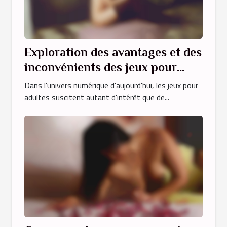
Exploration des avantages et des
inconvénients des jeux pour
adultes nécessitant une carte
Dans l'univers numérique d'aujourd'hui, les jeux pour
bancaire par rapport aux
adultes suscitent autant d'intérêt que de...
options gratuites