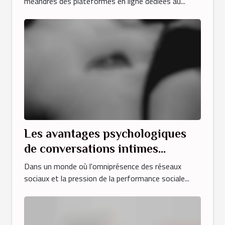
méandres des plateformes en ligne dédiées au...
Les avantages psychologiques
de conversations intimes
anonymes
Dans un monde où l'omniprésence des réseaux
sociaux et la pression de la performance sociale...