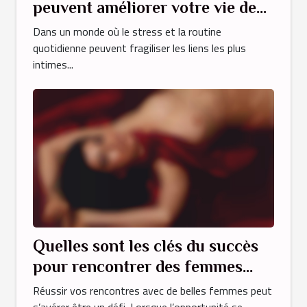
peuvent améliorer votre vie de
couple
Dans un monde où le stress et la routine
quotidienne peuvent fragiliser les liens les plus
intimes...
Quelles sont les clés du succès
pour rencontrer des femmes
séduisantes ?
Réussir vos rencontres avec de belles femmes peut
s’avérer être un défi. Lorsque l’opportunité se...