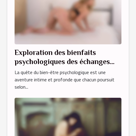
Exploration des bienfaits
psychologiques des échanges
érotiques au téléphone avec des
La quête du bien-être psychologique est une
transexuels
aventure intime et profonde que chacun poursuit
selon...