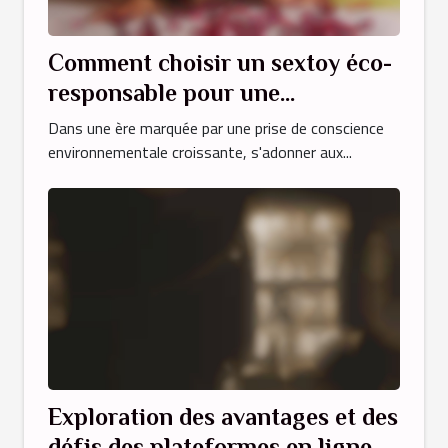
Comment choisir un sextoy éco-
responsable pour une
expérience durable et plaisante
Dans une ère marquée par une prise de conscience
environnementale croissante, s'adonner aux...
Exploration des avantages et des
défis des plateformes en ligne