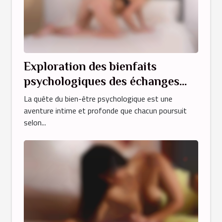
Exploration des bienfaits
psychologiques des échanges
érotiques au téléphone avec des
La quête du bien-être psychologique est une
transexuels
aventure intime et profonde que chacun poursuit
selon...