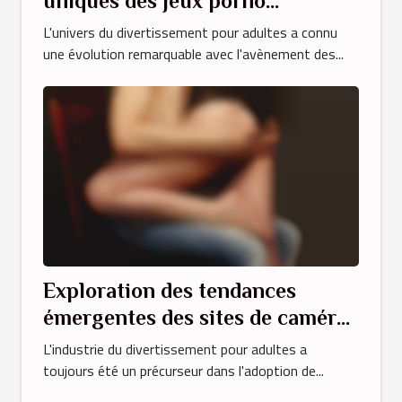
uniques des jeux porno
interactifs en ligne
L'univers du divertissement pour adultes a connu
une évolution remarquable avec l'avènement des...
Exploration des tendances
émergentes des sites de caméras
pour adultes en 2025
L'industrie du divertissement pour adultes a
toujours été un précurseur dans l'adoption de...