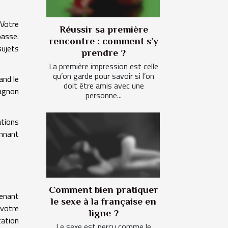
 Votre
Réussir sa première
basse.
rencontre : comment s’y
sujets
prendre ?
La première impression est celle
qu’on garde pour savoir si l’on
and le
doit être amis avec une
agnon
personne...
ations
onnant
Comment bien pratiquer
tenant
le sexe à la française en
 votre
ligne ?
tation
Le sexe est perçu comme le