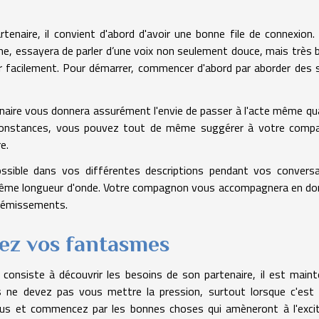
enaire, il convient d'abord d'avoir une bonne file de connexion.
âche, essayera de parler d’une voix non seulement douce, mais très 
r facilement. Pour démarrer, commencer d'abord par aborder des 
enaire vous donnera assurément l'envie de passer à l'acte même qu
circonstances, vous pouvez tout de même suggérer à votre comp
re.
ossible dans vos différentes descriptions pendant vos convers
a même longueur d'onde. Votre compagnon vous accompagnera en d
 gémissements.
isez vos fantasmes
i consiste à découvrir les besoins de son partenaire, il est main
s ne devez pas vous mettre la pression, surtout lorsque c'est
ous et commencez par les bonnes choses qui amèneront à l'exci