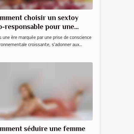
mment choisir un sextoy
o-responsable pour une
périence durable et plaisante
 une ère marquée par une prise de conscience
ronnementale croissante, s'adonner aux...
mment séduire une femme