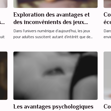
Exploration des avantages et
Co
s
des inconvénients des jeux
éc
pour adultes nécessitant une
ex
Dans l'univers numérique d'aujourd'hui, les jeux
Dans
carte bancaire par rapport aux
uit
pour adultes suscitent autant d'intérêt que de...
envi
options gratuites
Les avantages psychologiques
Co