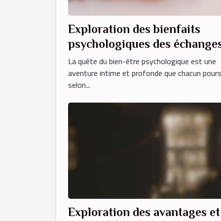
Exploration des bienfaits
psychologiques des échange
érotiques au téléphone avec
La quête du bien-être psychologique est une
des transexuels
aventure intime et profonde que chacun pours
selon...
Exploration des avantages et