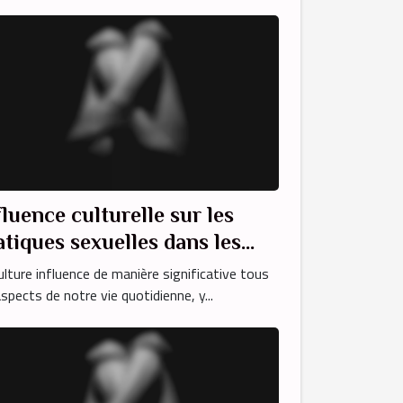
fluence culturelle sur les
atiques sexuelles dans les
déos adultes arabes
ulture influence de manière significative tous
aspects de notre vie quotidienne, y...