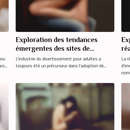
Exploration des tendances
Ex
émergentes des sites de
réa
caméras pour adultes en 2025
du
nnu
L'industrie du divertissement pour adultes a
La r
s...
toujours été un précurseur dans l'adoption de...
d'im
nomb