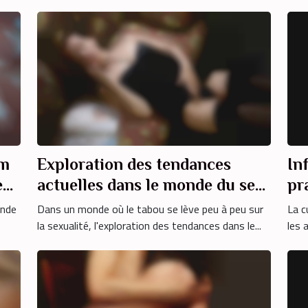
am
Exploration des tendances
In
eur
actuelles dans le monde du sexe
pr
amateur
vi
ande
Dans un monde où le tabou se lève peu à peu sur
La c
la sexualité, l'exploration des tendances dans le...
les 