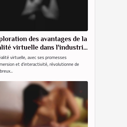
ploration des avantages de la
lité virtuelle dans l'industrie
 divertissement pour adultes
éalité virtuelle, avec ses promesses
mersion et d'interactivité, révolutionne de
reux...